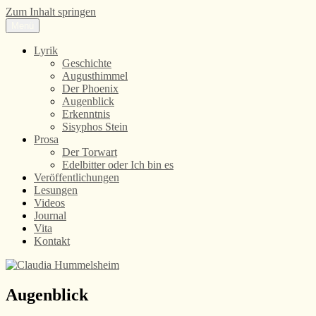
Zum Inhalt springen
Menü
Claudia Hummelsheim
Lyrik
Lyrik
Geschichte
Augusthimmel
Der Phoenix
Augenblick
Erkenntnis
Sisyphos Stein
Prosa
Der Torwart
Edelbitter oder Ich bin es
Veröffentlichungen
Lesungen
Videos
Journal
Vita
Kontakt
Augenblick