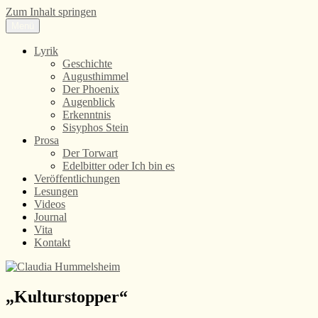
Zum Inhalt springen
Menü
Claudia Hummelsheim
Lyrik
Lyrik
Geschichte
Augusthimmel
Der Phoenix
Augenblick
Erkenntnis
Sisyphos Stein
Prosa
Der Torwart
Edelbitter oder Ich bin es
Veröffentlichungen
Lesungen
Videos
Journal
Vita
Kontakt
„Kulturstopper“